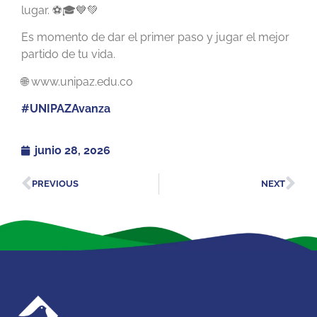
lugar. ⚽🎓💙💚
Es momento de dar el primer paso y jugar el mejor
partido de tu vida.
🌐 www.unipaz.edu.co
#UNIPAZAvanza
junio 28, 2026
PREVIOUS
NEXT