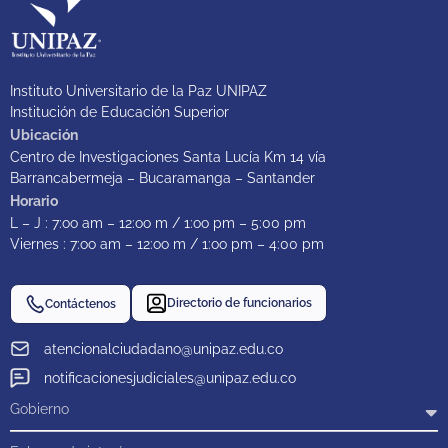
Instituto Universitario de la Paz UNIPAZ
Institución de Educación Superior
Ubicación
Centro de Investigaciones Santa Lucía Km 14 vía
Barrancabermeja – Bucaramanga – Santander
Horario
L – J : 7:oo am – 12:oo m / 1:oo pm – 5:00 pm
Viernes : 7:oo am – 12:oo m / 1:oo pm – 4:00 pm
Directorio de funcionarios
Contáctenos
atencionalciudadano@unipaz.edu.co
notificacionesjudiciales@unipaz.edu.co
Gobierno