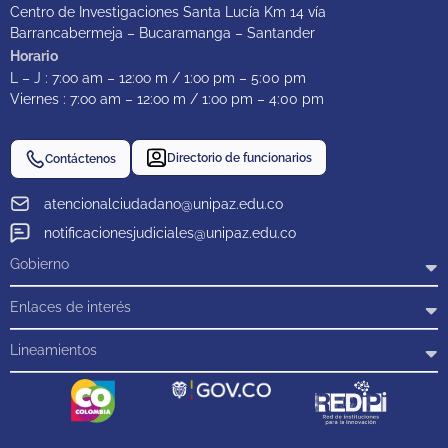
Centro de Investigaciones Santa Lucía Km 14 vía
Barrancabermeja – Bucaramanga – Santander
Horario
L – J : 7:oo am – 12:oo m / 1:oo pm – 5:00 pm
Viernes : 7:oo am – 12:oo m / 1:oo pm – 4:00 pm
Directorio de funcionarios
Contáctenos
atencionalciudadano@unipaz.edu.co
notificacionesjudiciales@unipaz.edu.co
Gobierno
Enlaces de interés
Lineamientos