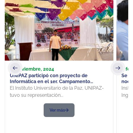
11 noviembre, 2024
6 feb
UNIPAZ participó con proyecto de
Se so
Informática en el 1er. Campamento
noct
Científico Internacional de Semilleros de
mayo
El Instituto Universitario de la Paz, UNIPAZ-
Insti
Investigación en México”
Servi
tuvo su representación...
Ingen
Ver más