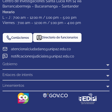
Centro de Investigaciones Santa Lucía Km 14 vía
Barrancabermeja – Bucaramanga – Santander
Horario
L – J : 7:oo am – 12:oo m / 1:oo pm – 5:00 pm
Viernes : 7:oo am – 12:oo m / 1:oo pm – 4:00 pm
Directorio de funcionarios
Contáctenos
atencionalciudadano@unipaz.edu.co
notificacionesjudiciales@unipaz.edu.co
Gobierno
Enlaces de interés
Lineamientos