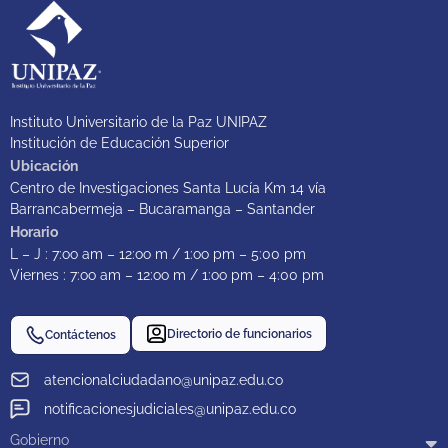
Instituto Universitario de la Paz UNIPAZ
Institución de Educación Superior
Ubicación
Centro de Investigaciones Santa Lucía Km 14 vía
Barrancabermeja – Bucaramanga – Santander
Horario
L – J : 7:oo am – 12:oo m / 1:oo pm – 5:00 pm
Viernes : 7:oo am – 12:oo m / 1:oo pm – 4:00 pm
Directorio de funcionarios
Contáctenos
atencionalciudadano@unipaz.edu.co
notificacionesjudiciales@unipaz.edu.co
Gobierno