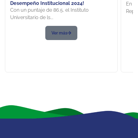
Desempeño Institucional 2024!
En e
Con un puntaje de 86.5, el Instituto
Repre
Universitario de ls...
Ver más