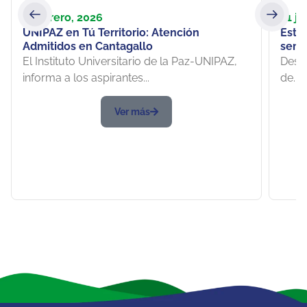
5 febrero, 2026
21 ju
UNIPAZ en Tú Territorio: Atención
Estu
Admitidos en Cantagallo
seme
liqui
El Instituto Universitario de la Paz-UNIPAZ,
Desde
informa a los aspirantes...
de...
Ver más