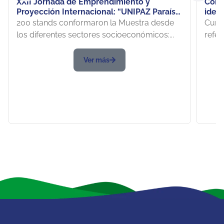
XXII Jornada de Emprendimiento y
Conm
Proyección Internacional: “UNIPAZ Paraíso
iden
Verde”: La Mejor Vitrina Innovadora desde
Barr
200 stands conformaron la Muestra desde
Cuna
la Academia
forja
los diferentes sectores socioeconómicos:...
refer
resil
Ver más