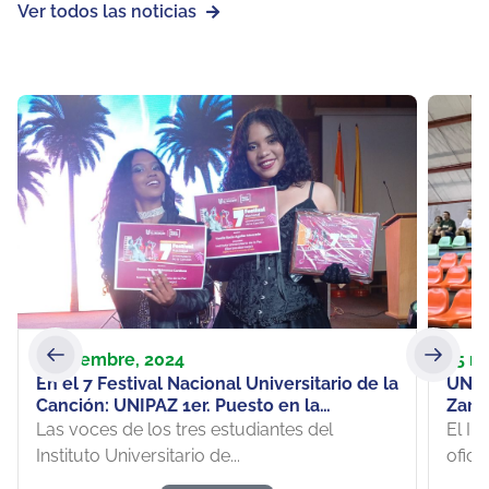
Ver todos las noticias
3 diciembre, 2024
15 m
En el 7 Festival Nacional Universitario de la
UNIP
Canción: UNIPAZ 1er. Puesto en la
Zarz
categoría Formación Musical-Intérprete
Las voces de los tres estudiantes del
El In
Femenino
Instituto Universitario de...
oficia