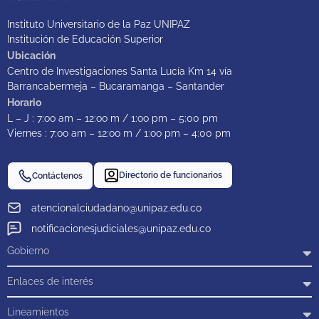
Instituto Universitario de la Paz UNIPAZ
Institución de Educación Superior
Ubicación
Centro de Investigaciones Santa Lucía Km 14 vía
Barrancabermeja – Bucaramanga – Santander
Horario
L – J : 7:oo am – 12:oo m / 1:oo pm – 5:00 pm
Viernes : 7:oo am – 12:oo m / 1:oo pm – 4:00 pm
Directorio de funcionarios
Contáctenos
atencionalciudadano@unipaz.edu.co
notificacionesjudiciales@unipaz.edu.co
Gobierno
Enlaces de interés
Lineamientos