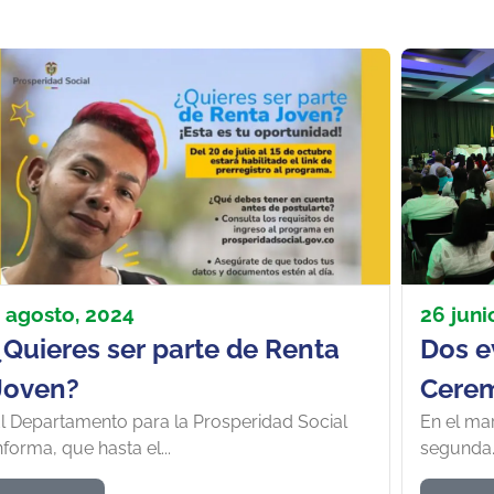
1 agosto, 2024
26 juni
¿Quieres ser parte de Renta
Dos e
Joven?
Cerem
l Departamento para la Prosperidad Social
En el ma
de junio: UNIPAZ e
nforma, que hasta el...
segunda..
nuevo