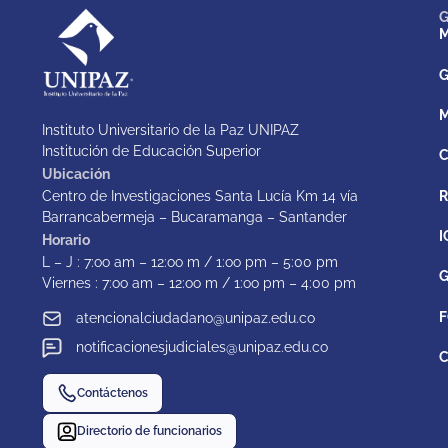
G
M
G
M
Instituto Universitario de la Paz UNIPAZ
Institución de Educación Superior
C
Ubicación
Centro de Investigaciones Santa Lucía Km 14 vía
Barrancabermeja – Bucaramanga – Santander
I
Horario
L – J : 7:oo am – 12:oo m / 1:oo pm – 5:00 pm
G
Viernes : 7:oo am – 12:oo m / 1:oo pm – 4:00 pm
F
atencionalciudadano@unipaz.edu.co
notificacionesjudiciales@unipaz.edu.co
C
Contáctenos
Directorio de funcionarios