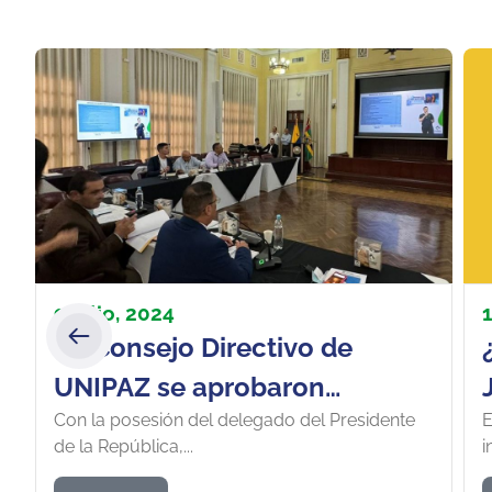
9 julio, 2024
En Consejo Directivo de
UNIPAZ se aprobaron
Con la posesión del delegado del Presidente
E
creación de la Escuela de
de la República,...
i
Ciencias de la Salud y el Plan