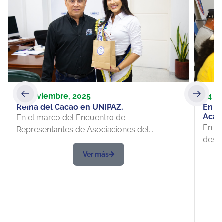
14 noviembre, 2025
24 n
Reina del Cacao en UNIPAZ.
En d
Acad
En el marco del Encuentro de
acad
En un
Representantes de Asociaciones del...
perti
desarr
de pl
Ver más