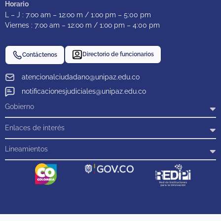
Horario
L – J : 7:oo am – 12:oo m / 1:oo pm – 5:00 pm
Viernes : 7:oo am – 12:oo m / 1:oo pm – 4:00 pm
Directorio de funcionarios
Contáctenos
atencionalciudadano@unipaz.edu.co
notificacionesjudiciales@unipaz.edu.co
Gobierno
Enlaces de interés
Lineamientos