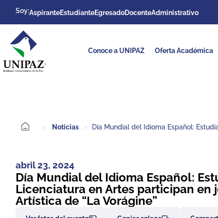
Soy:
Aspirante
Estudiante
Egresado
Docente
Administrativo
Conoce a UNIPAZ
Oferta Académica
>
Noticias
>
Día Mundial del Idioma Español: Estudia
abril 23, 2024
Día Mundial del Idioma Español: Est
Licenciatura en Artes participan en
Artística de “La Vorágine”