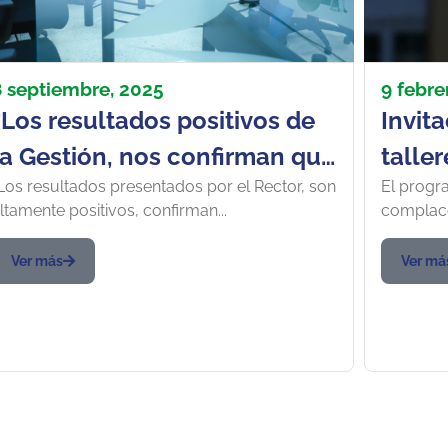
8 septiembre, 2025
9 febre
“Los resultados positivos de
Invita
la Gestión, nos confirman que
talle
Los resultados presentados por el Rector, son
El progr
vamos por muy buen camino”
técni
ltamente positivos, confirman...
complace
nacio
Ver más
Ver má