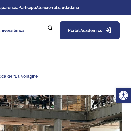
sparencia
Participa
Atención al ciudadano
niversitarios
Portal Académico
tica de “La Vorágine”
Ab