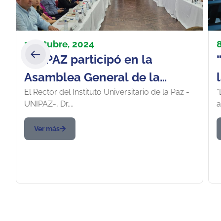
3 octubre, 2024
UNIPAZ participó en la
Asamblea General de la
El Rector del Instituto Universitario de la Paz -
“
Comisión Regional de
UNIPAZ-, Dr....
a
Competitividad e Innovación
de Santander
Ver más