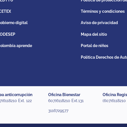
CETEX
Términos y condiciones
obierno digital
Aviso de privacidad
ODESEP
Mapa del sitio
olombia aprende
Portal de niños
Política Derechos de Aut
ea anticorrupción
Oficina Bienestar
Oficina Regis
7)6118210 Ext. 122
607)6118210 Ext.131
(607)6118210
3116729577