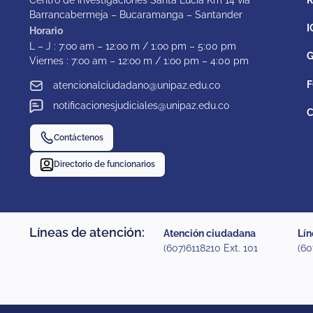
Barrancabermeja – Bucaramanga – Santander
I
Horario
L – J : 7:oo am – 12:oo m / 1:oo pm – 5:00 pm
G
Viernes : 7:oo am – 12:oo m / 1:oo pm – 4:00 pm
F
atencionalciudadano@unipaz.edu.co
notificacionesjudiciales@unipaz.edu.co
C
Contáctenos
Directorio de funcionarios
Líneas de atención:
Atención ciudadana
Lín
(607)6118210 Ext. 101
(60