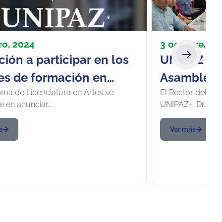
ro, 2024
3 octubre, 20
ción a participar en los
UNIPAZ par
res de formación en
Asamblea G
ama de Licenciatura en Artes se
El Rector del Inst
cas del cuerpo y danzas
Comisión 
 en anunciar...
UNIPAZ-, Dr....
nales
Competitiv
de Santan
s
Ver más