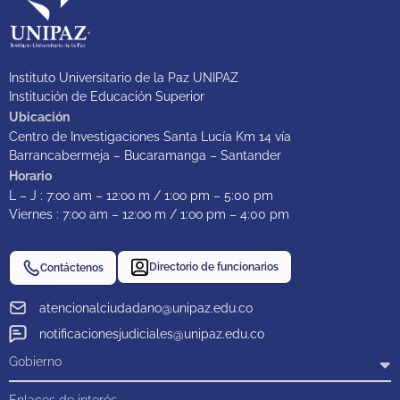
Instituto Universitario de la Paz UNIPAZ
Institución de Educación Superior
Ubicación
Centro de Investigaciones Santa Lucía Km 14 vía
Barrancabermeja – Bucaramanga – Santander
Horario
L – J : 7:oo am – 12:oo m / 1:oo pm – 5:00 pm
Viernes : 7:oo am – 12:oo m / 1:oo pm – 4:00 pm
Directorio de funcionarios
Contáctenos
atencionalciudadano@unipaz.edu.co
notificacionesjudiciales@unipaz.edu.co
Gobierno
Enlaces de interés