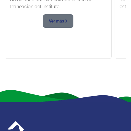
Planeación del Instituto...
este 
Ver más