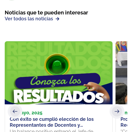
Noticias que te pueden interesar
Ver todos las noticias
30 mayo, 2025
8 ma
Con éxito se cumplió elección de los
Prog
Representantes de Docentes y
Recon
Estudiantes ante Consejos de Escuelas
de S
Un balance positivo entregó el Jefe de
“Com