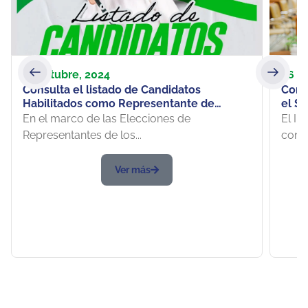
17 octubre, 2024
26 f
Consulta el listado de Candidatos
Comp
Habilitados como Representante de
el S
Estudiantes, Docentes y Egresados ante el
Educ
En el marco de las Elecciones de
El In
Consejo Directivo
Representantes de los...
conoc
Ver más