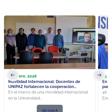
22 enero, 2026
25 ab
Movilidad Internacional: Docentes de
En C
UNIPAZ fortalecen la cooperación
para
académica en Universidad de Brescia en
Inve
En el marco de una movilidad internacional
46 pr
Italia
en la Universidad...
Encue
Ver más