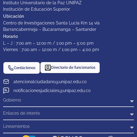
Instituto Universitario de la Paz UNIPAZ
Institución de Educación Superior
Ubicación
Centro de Investigaciones Santa Lucía Km 14 vía
Barrancabermeja – Bucaramanga – Santander
Horario
L – J : 7:oo am – 12:oo m / 1:oo pm – 5:00 pm
Viernes : 7:oo am – 12:oo m / 1:oo pm – 4:00 pm
Directorio de funcionarios
Contáctenos
atencionalciudadano@unipaz.edu.co
notificacionesjudiciales@unipaz.edu.co
Gobierno
Enlaces de interés
Lineamientos