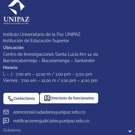
Instituto Universitario de la Paz UNIPAZ
Institución de Educación Superior
Ubicación
Centro de Investigaciones Santa Lucía Km 14 vía
Barrancabermeja – Bucaramanga – Santander
Horario
L – J : 7:oo am – 12:oo m / 1:oo pm – 5:00 pm
Viernes : 7:oo am – 12:oo m / 1:oo pm – 4:00 pm
Directorio de funcionarios
Contáctenos
atencionalciudadano@unipaz.edu.co
notificacionesjudiciales@unipaz.edu.co
Gobierno