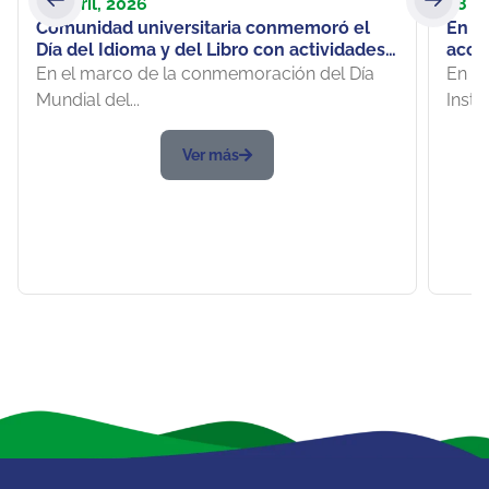
23 abril, 2026
28 a
Comunidad universitaria conmemoró el
En C
Día del Idioma y del Libro con actividades
acci
que exaltaron la lectura y la cultura
de Co
En el marco de la conmemoración del Día
En l
Mundial del...
Instit
Ver más