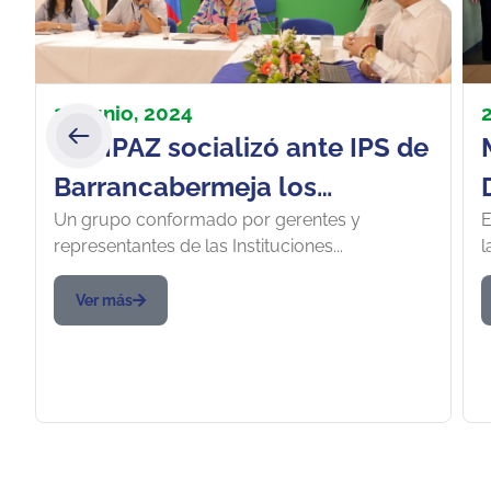
20 junio, 2024
”
“UNIPAZ socializó ante IPS de
Barrancabermeja los
Un grupo conformado por gerentes y
E
programas de Medicina y
representantes de las Instituciones...
l
Enfermería”
Ver más