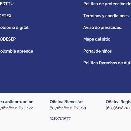
REDTTU
Política de protección d
CETEX
Términos y condiciones
obierno digital
Aviso de privacidad
ODESEP
Mapa del sitio
olombia aprende
Portal de niños
Política Derechos de Aut
ea anticorrupción
Oficina Bienestar
Oficina Regis
7)6118210 Ext. 122
607)6118210 Ext.131
(607)6118210
3116729577