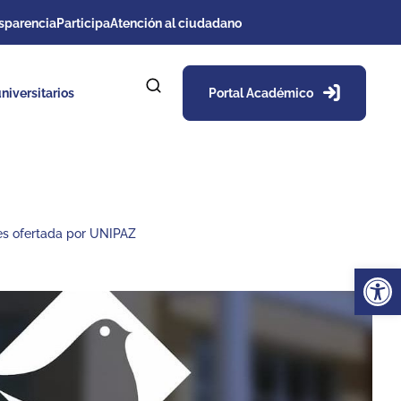
sparencia
Participa
Atención al ciudadano
niversitarios
Portal Académico
y es ofertada por UNIPAZ
Ab