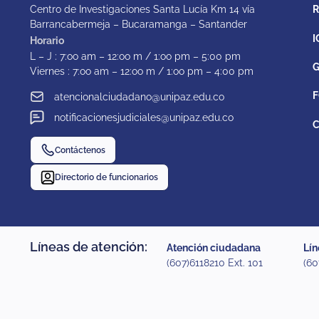
Centro de Investigaciones Santa Lucía Km 14 vía
Barrancabermeja – Bucaramanga – Santander
I
Horario
L – J : 7:oo am – 12:oo m / 1:oo pm – 5:00 pm
G
Viernes : 7:oo am – 12:oo m / 1:oo pm – 4:00 pm
F
atencionalciudadano@unipaz.edu.co
notificacionesjudiciales@unipaz.edu.co
C
Contáctenos
Directorio de funcionarios
Líneas de atención:
Atención ciudadana
Lín
(607)6118210 Ext. 101
(60