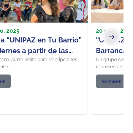
o, 2025
20 junio, 202
a “UNIPAZ en Tu Barrio”
“UNIPAZ so
ernes a partir de las
Barrancab
nero, plazo límite para inscripciones
Un grupo confor
.m. en El Castillo y
programas
ntes...
representantes de
 del Paraíso
Enfermería
s
Ver más