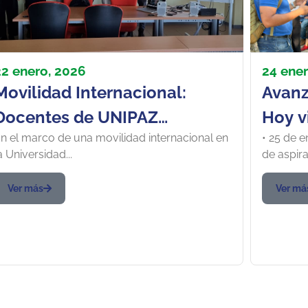
22 enero, 2026
24 ener
Movilidad Internacional:
Avanz
Docentes de UNIPAZ
Hoy vi
n el marco de una movilidad internacional en
• 25 de e
fortalecen la cooperación
2:00 p
a Universidad...
de aspira
académica en Universidad de
Minas
Brescia en Italia
Ver más
Ver má