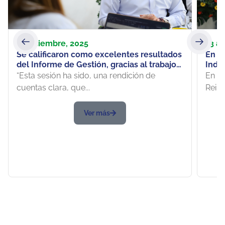
11 diciembre, 2025
13 ab
Se calificaron como excelentes resultados
En p
del Informe de Gestión, gracias al trabajo
Indu
en equipo que permite avanzar firme hacia
Admin
“Esta sesión ha sido, una rendición de
En la
los retos del 2026
Grup
cuentas clara, que...
Reind
Socia
vida 
Ver más