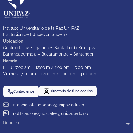
Instituto Universitario de la Paz UNIPAZ
Institución de Educación Superior
Ubicación
Centro de Investigaciones Santa Lucía Km 14 vía
Barrancabermeja – Bucaramanga – Santander
Horario
L – J : 7:oo am – 12:oo m / 1:oo pm – 5:00 pm
Viernes : 7:oo am – 12:oo m / 1:oo pm – 4:00 pm
Directorio de funcionarios
Contáctenos
atencionalciudadano@unipaz.edu.co
notificacionesjudiciales@unipaz.edu.co
Gobierno