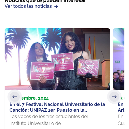
Noticias que te pueden interesar
Ver todos las noticias
3 diciembre, 2024
13 d
En el 7 Festival Nacional Universitario de la
En la
Canción: UNIPAZ 1er. Puesto en la
Arte 
categoría Formación Musical-Intérprete
a ce
Las voces de los tres estudiantes del
En un
Femenino
Instituto Universitario de...
Cuatr