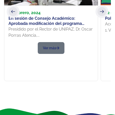
16 febrero, 2024
22 e
En sesión de Consejo Académico:
Polít
Aprobada modificación del programa
Acced
Tecnología en Obras Civiles por ampliación
Presidido por el Rector de UNIPAZ, Dr. Oscar
1. Ver
hacia la ruralidad, entre otras acciones
Porras Atencia,...
Ver más