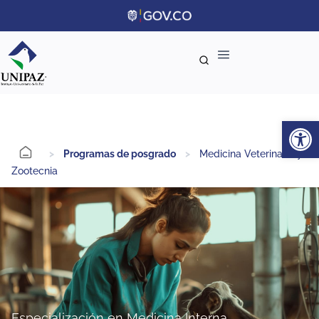
Ab
>
Programas de posgrado
>
Medicina Veterinaria y
Zootecnia
Especialización en Medicina Interna