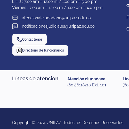
L – J : 7:oo am – 12:oo m / 1:oo pm – 5:00 pm
G
Viernes : 7:oo am – 12:oo m / 1:oo pm – 4:00 pm
F
atencionalciudadano@unipaz.edu.co
notificacionesjudiciales@unipaz.edu.co
C
Contáctenos
Directorio de funcionarios
Líneas de atención:
Atención ciudadana
Lín
(607)6118210 Ext. 101
(60
Copyright © 2024 UNIPAZ. Todos los Derechos Reservados