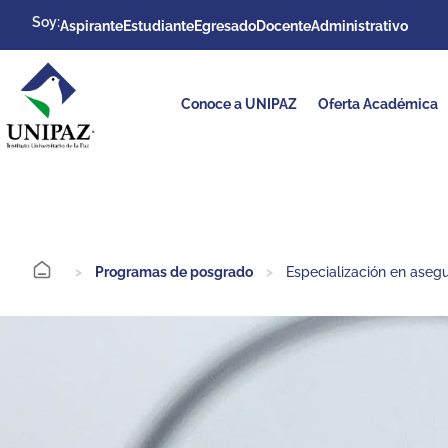
Soy:
Aspirante
Estudiante
Egresado
Docente
Administrativo
Conoce a UNIPAZ
Oferta Académica
>
Programas de posgrado
>
Especialización en asegu