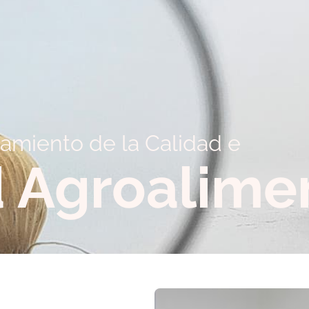
amiento de la Calidad e
 Agroalime