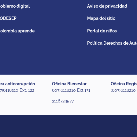
obierno digital
Aviso de privacidad
ODESEP
Mapa del sitio
olombia aprende
Portal de niños
Política Derechos de Aut
ea anticorrupción
Oficina Bienestar
Oficina Regis
7)6118210 Ext. 122
607)6118210 Ext.131
(607)6118210
3116729577