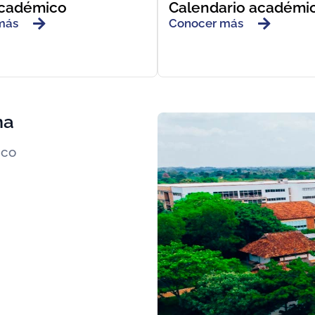
académico
Calendario académi
más
Conocer más
ma
.co