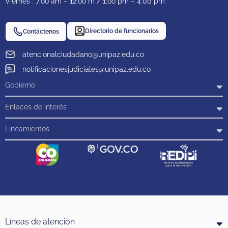
Viernes : 7:oo am – 12:oo m / 1:oo pm – 4:00 pm
Directorio de funcionarios
Contáctenos
atencionalciudadano@unipaz.edu.co
notificacionesjudiciales@unipaz.edu.co
Gobierno
Enlaces de interés
Lineamientos
Líneas de atención