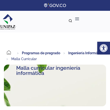
Ab
>
Programas de pregrado
>
Ingeniería Informática
>
Malla Curricular
Malla curricular ingeniería
informática