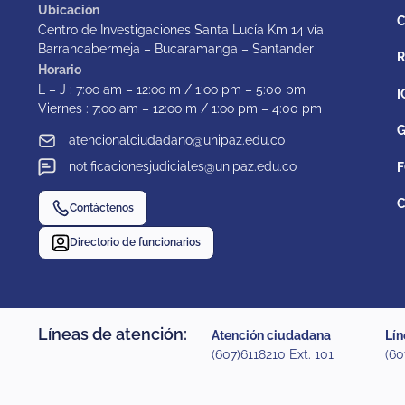
Ubicación
C
Centro de Investigaciones Santa Lucía Km 14 vía
Barrancabermeja – Bucaramanga – Santander
Horario
L – J : 7:oo am – 12:oo m / 1:oo pm – 5:00 pm
I
Viernes : 7:oo am – 12:oo m / 1:oo pm – 4:00 pm
G
atencionalciudadano@unipaz.edu.co
notificacionesjudiciales@unipaz.edu.co
F
C
Contáctenos
Directorio de funcionarios
Líneas de atención:
Atención ciudadana
Lín
(607)6118210 Ext. 101
(60