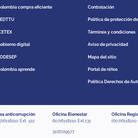
olombia compra eficiente
Contratación
REDTTU
Política de protección d
CETEX
Términos y condiciones
obierno digital
Aviso de privacidad
ODESEP
Mapa del sitio
olombia aprende
Portal de niños
Política Derechos de Aut
ea anticorrupción
Oficina Bienestar
Oficina Regis
7)6118210 Ext. 122
607)6118210 Ext.131
(607)6118210
3116729577