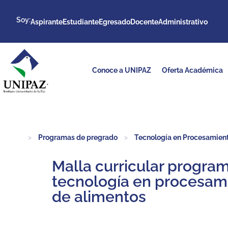
Soy:
Aspirante
Estudiante
Egresado
Docente
Administrativo
Conoce a UNIPAZ
Oferta Académica
>
Programas de pregrado
>
Tecnología en Procesamient
Malla curricular progra
tecnología en procesam
de alimentos