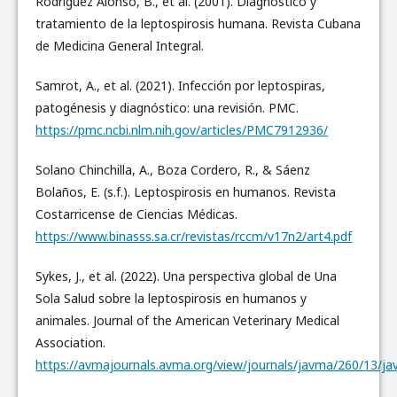
Rodríguez Alonso, B., et al. (2001). Diagnóstico y
tratamiento de la leptospirosis humana. Revista Cubana
de Medicina General Integral.
Samrot, A., et al. (2021). Infección por leptospiras,
patogénesis y diagnóstico: una revisión. PMC.
https://pmc.ncbi.nlm.nih.gov/articles/PMC7912936/
Solano Chinchilla, A., Boza Cordero, R., & Sáenz
Bolaños, E. (s.f.). Leptospirosis en humanos. Revista
Costarricense de Ciencias Médicas.
https://www.binasss.sa.cr/revistas/rccm/v17n2/art4.pdf
Sykes, J., et al. (2022). Una perspectiva global de Una
Sola Salud sobre la leptospirosis en humanos y
animales. Journal of the American Veterinary Medical
Association.
https://avmajournals.avma.org/view/journals/javma/260/13/ja