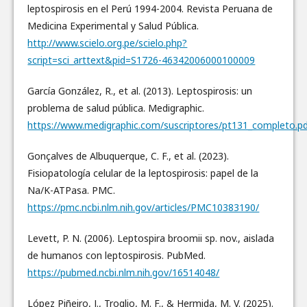
leptospirosis en el Perú 1994-2004. Revista Peruana de
Medicina Experimental y Salud Pública.
http://www.scielo.org.pe/scielo.php?
script=sci_arttext&pid=S1726-46342006000100009
García González, R., et al. (2013). Leptospirosis: un
problema de salud pública. Medigraphic.
https://www.medigraphic.com/suscriptores/pt131_completo.
Gonçalves de Albuquerque, C. F., et al. (2023).
Fisiopatología celular de la leptospirosis: papel de la
Na/K-ATPasa. PMC.
https://pmc.ncbi.nlm.nih.gov/articles/PMC10383190/
Levett, P. N. (2006). Leptospira broomii sp. nov., aislada
de humanos con leptospirosis. PubMed.
https://pubmed.ncbi.nlm.nih.gov/16514048/
López Piñeiro, J., Troglio, M. F., & Hermida, M. V. (2025).