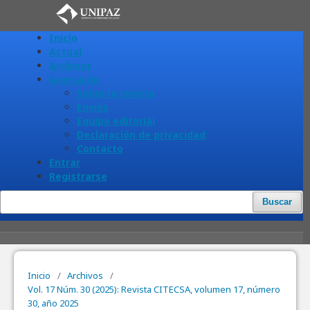
Inicio
Actual
Archivos
Acerca de
Sobre la revista
Envíos
Equipo editorial
Declaración de privacidad
Contacto
Entrar
Registrarse
Buscar
Inicio
/
Archivos
/
Vol. 17 Núm. 30 (2025): Revista CITECSA, volumen 17, número
30, año 2025