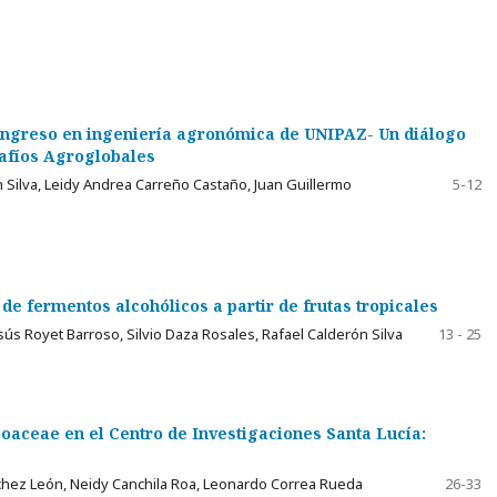
 ingreso en ingeniería agronómica de UNIPAZ- Un diálogo
safíos Agroglobales
Silva, Leidy Andrea Carreño Castaño, Juan Guillermo
5-12
de fermentos alcohólicos a partir de frutas tropicales
sús Royet Barroso, Silvio Daza Rosales, Rafael Calderón Silva
13 - 25
Poaceae en el Centro de Investigaciones Santa Lucía:
ánchez León, Neidy Canchila Roa, Leonardo Correa Rueda
26-33