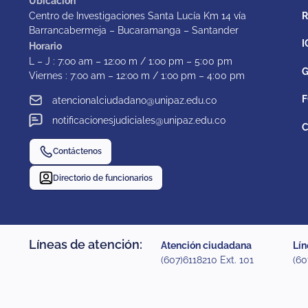
Ubicación
Centro de Investigaciones Santa Lucía Km 14 vía
Barrancabermeja – Bucaramanga – Santander
I
Horario
L – J : 7:oo am – 12:oo m / 1:oo pm – 5:00 pm
G
Viernes : 7:oo am – 12:oo m / 1:oo pm – 4:00 pm
F
atencionalciudadano@unipaz.edu.co
notificacionesjudiciales@unipaz.edu.co
C
Contáctenos
Directorio de funcionarios
Líneas de atención:
Atención ciudadana
Lín
(607)6118210 Ext. 101
(60