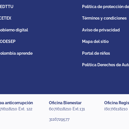
REDTTU
Política de protección d
CETEX
Términos y condiciones
obierno digital
Aviso de privacidad
ODESEP
Mapa del sitio
olombia aprende
Portal de niños
Política Derechos de Aut
ea anticorrupción
Oficina Bienestar
Oficina Regis
7)6118210 Ext. 122
607)6118210 Ext.131
(607)6118210
3116729577