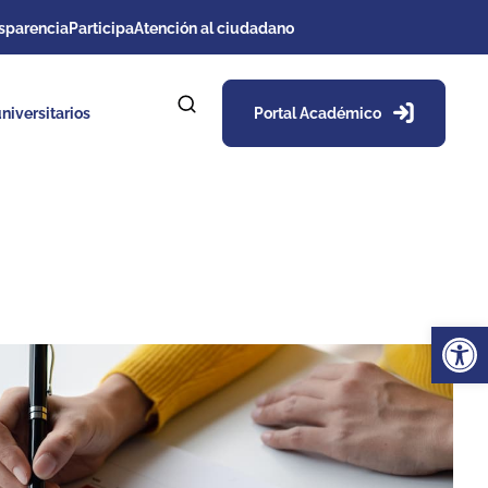
sparencia
Participa
Atención al ciudadano
niversitarios
Portal Académico
Ab