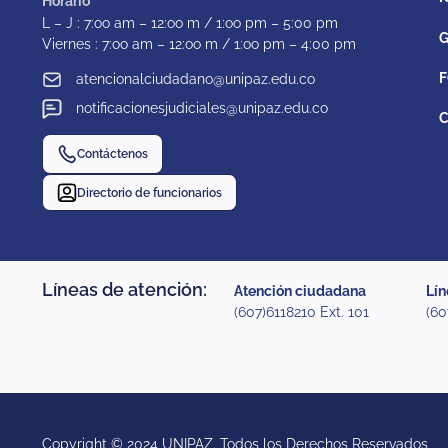
Horario
L – J : 7:oo am – 12:oo m / 1:oo pm – 5:00 pm
G
Viernes : 7:oo am – 12:oo m / 1:oo pm – 4:00 pm
F
atencionalciudadano@unipaz.edu.co
notificacionesjudiciales@unipaz.edu.co
C
Contáctenos
Directorio de funcionarios
Líneas de atención:
Atención ciudadana
Lín
(607)6118210 Ext. 101
(60
Copyright © 2024 UNIPAZ. Todos los Derechos Reservados