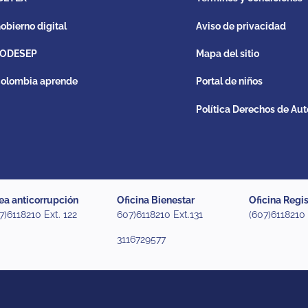
obierno digital
Aviso de privacidad
ODESEP
Mapa del sitio
olombia aprende
Portal de niños
Política Derechos de Aut
ea anticorrupción
Oficina Bienestar
Oficina Regis
7)6118210 Ext. 122
607)6118210 Ext.131
(607)6118210
3116729577