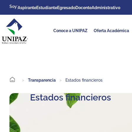
Soy:
Aspirante
Estudiante
Egresado
Docente
Administrativo
Conoce a UNIPAZ
Oferta Académica
>
Transparencia
>
Estados financieros
Estados financieros