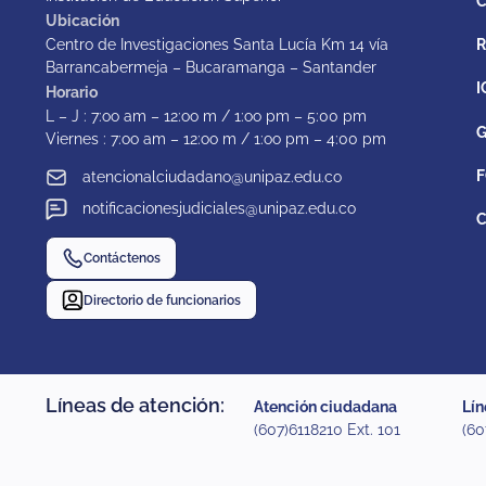
C
Ubicación
Centro de Investigaciones Santa Lucía Km 14 vía
Barrancabermeja – Bucaramanga – Santander
I
Horario
L – J : 7:oo am – 12:oo m / 1:oo pm – 5:00 pm
G
Viernes : 7:oo am – 12:oo m / 1:oo pm – 4:00 pm
F
atencionalciudadano@unipaz.edu.co
notificacionesjudiciales@unipaz.edu.co
C
Contáctenos
Directorio de funcionarios
Líneas de atención:
Atención ciudadana
Lín
(607)6118210 Ext. 101
(60