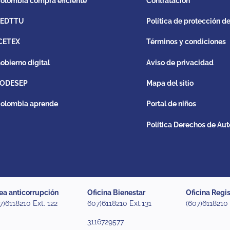
olombia compra eficiente
Contratación
REDTTU
Política de protección d
CETEX
Términos y condiciones
obierno digital
Aviso de privacidad
ODESEP
Mapa del sitio
olombia aprende
Portal de niños
Política Derechos de Aut
ea anticorrupción
Oficina Bienestar
Oficina Regis
7)6118210 Ext. 122
607)6118210 Ext.131
(607)6118210
3116729577