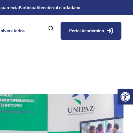
sparencia
Participa
Atención al ciudadano
niversitarios
Portal Académico
Ab