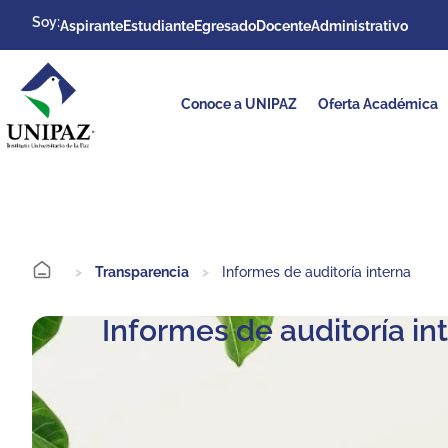
Soy:
Aspirante
Estudiante
Egresado
Docente
Administrativo
Conoce a UNIPAZ
Oferta Académica
>
Transparencia
>
Informes de auditoría interna
Informes de auditoría in