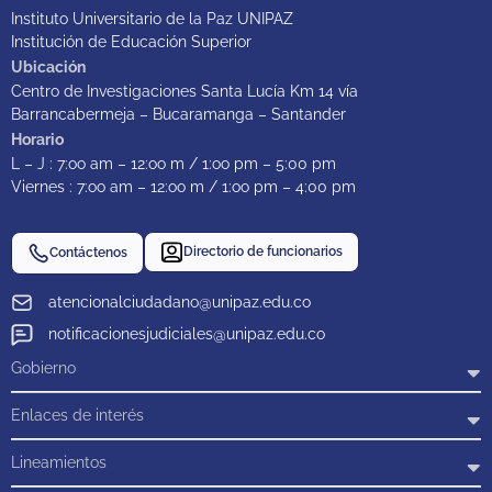
Instituto Universitario de la Paz UNIPAZ
Institución de Educación Superior
Ubicación
Centro de Investigaciones Santa Lucía Km 14 vía
Barrancabermeja – Bucaramanga – Santander
Horario
L – J : 7:oo am – 12:oo m / 1:oo pm – 5:00 pm
Viernes : 7:oo am – 12:oo m / 1:oo pm – 4:00 pm
Directorio de funcionarios
Contáctenos
atencionalciudadano@unipaz.edu.co
notificacionesjudiciales@unipaz.edu.co
Gobierno
Enlaces de interés
Lineamientos