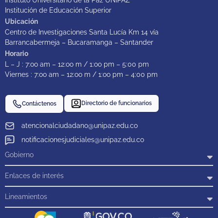
Instituto Universitario de la Paz UNIPAZ
Institución de Educación Superior
Ubicación
Centro de Investigaciones Santa Lucía Km 14 vía
Barrancabermeja – Bucaramanga – Santander
Horario
L – J : 7:oo am – 12:oo m / 1:oo pm – 5:00 pm
Viernes : 7:oo am – 12:oo m / 1:oo pm – 4:00 pm
Directorio de funcionarios
Contáctenos
atencionalciudadano@unipaz.edu.co
notificacionesjudiciales@unipaz.edu.co
Gobierno
Enlaces de interés
Lineamientos