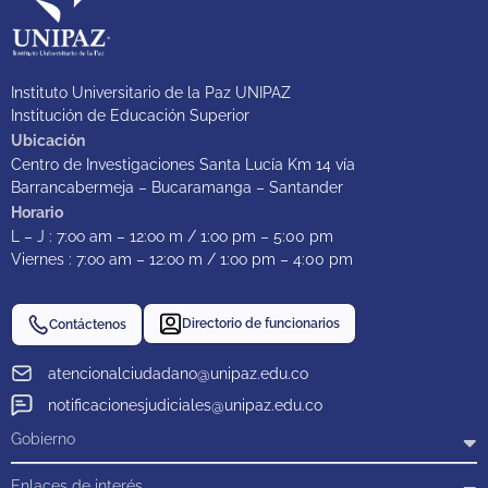
Instituto Universitario de la Paz UNIPAZ
Institución de Educación Superior
Ubicación
Centro de Investigaciones Santa Lucía Km 14 vía
Barrancabermeja – Bucaramanga – Santander
Horario
L – J : 7:oo am – 12:oo m / 1:oo pm – 5:00 pm
Viernes : 7:oo am – 12:oo m / 1:oo pm – 4:00 pm
Directorio de funcionarios
Contáctenos
atencionalciudadano@unipaz.edu.co
notificacionesjudiciales@unipaz.edu.co
Gobierno
Enlaces de interés