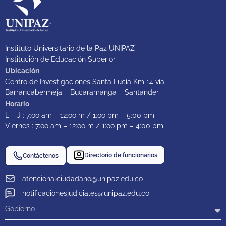
Instituto Universitario de la Paz UNIPAZ
Institución de Educación Superior
Ubicación
Centro de Investigaciones Santa Lucía Km 14 vía
Barrancabermeja – Bucaramanga – Santander
Horario
L – J : 7:oo am – 12:oo m / 1:oo pm – 5:00 pm
Viernes : 7:oo am – 12:oo m / 1:oo pm – 4:00 pm
Directorio de funcionarios
Contáctenos
atencionalciudadano@unipaz.edu.co
notificacionesjudiciales@unipaz.edu.co
Gobierno