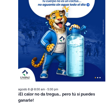
de
Even
agosto 8 @ 8:00 am
-
5:00 pm
¡El calor no da tregua… pero tú sí puedes
ganarle!