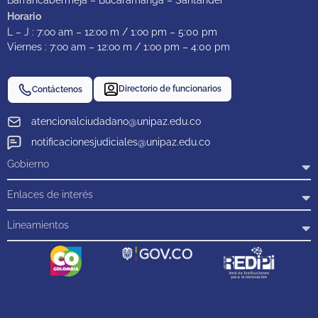
Barrancabermeja – Bucaramanga – Santander
Horario
L – J : 7:oo am – 12:oo m / 1:oo pm – 5:00 pm
Viernes : 7:oo am – 12:oo m / 1:oo pm – 4:00 pm
Directorio de funcionarios
Contáctenos
atencionalciudadano@unipaz.edu.co
notificacionesjudiciales@unipaz.edu.co
Gobierno
Enlaces de interés
Lineamientos