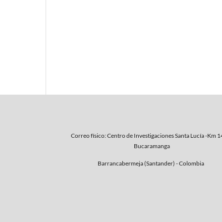
Correo físico: Centro de Investigaciones Santa Lucía -Km 1
Bucaramanga
Barrancabermeja (Santander) - Colombia