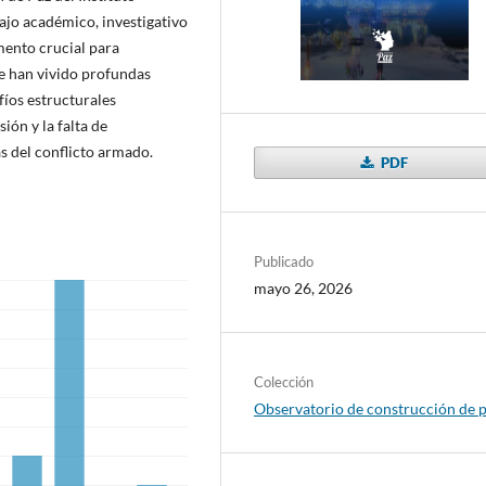
bajo académico, investigativo
mento crucial para
e han vivido profundas
íos estructurales
sión y la falta de
s del conflicto armado.
PDF
Publicado
mayo 26, 2026
Colección
Observatorio de construcción de 