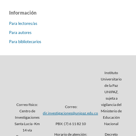
Información
Para lectores/as
Para autores
Para bibliotecarios
Instituto
Universitario
de la Paz
UNIPAZ,
sujeta a
Correo físico:
vigilancia del
Correo:
Centro de
Ministerio de
dir.investigaciones@unipaz.edu.co
Investigaciones
Educación
Santa Lucía -Km
PBX: (7) 6 11 82 10
Nacional
14 vía
Horario de atención:
Decreto