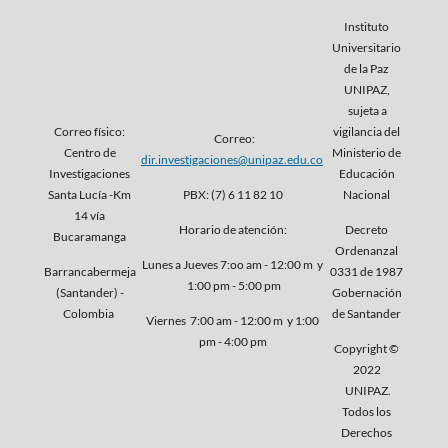
Instituto
Universitario
de la Paz
UNIPAZ,
sujeta a
Correo físico:
vigilancia del
Correo:
Centro de
Ministerio de
dir.investigaciones@unipaz.edu.co
Investigaciones
Educación
Santa Lucía -Km
PBX: (7) 6 11 82 10
Nacional
14 vía
Horario de atención:
Decreto
Bucaramanga
Ordenanzal
Lunes a Jueves 7:oo am - 12:00 m y
Barrancabermeja
0331 de 1987
1:00 pm - 5:00 pm
(Santander) -
Gobernación
Colombia
de Santander
Viernes 7:00 am - 12:00 m y 1:00
pm - 4:00 pm
Copyright ©
2022
UNIPAZ.
Todos los
Derechos