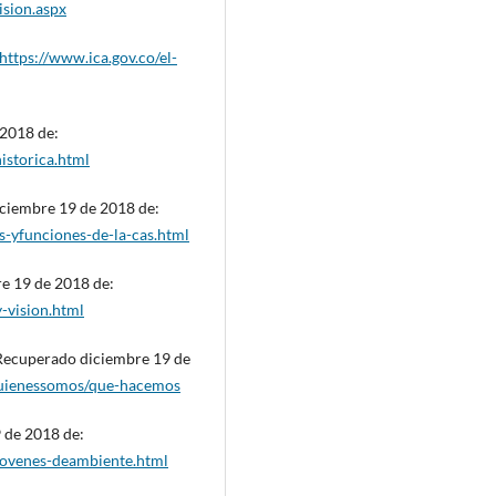
ision.aspx
https://www.ica.gov.co/el-
 2018 de:
historica.html
iciembre 19 de 2018 de:
os-yfunciones-de-la-cas.html
re 19 de 2018 de:
y-vision.html
Recuperado diciembre 19 de
/quienessomos/que-hacemos
 de 2018 de:
-jovenes-deambiente.html