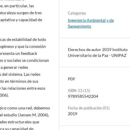
, en particular, las
turaleza surgen de tres
Categorías
daptativa y capacidad de
Ingeniería Ambiental y de
Saneamiento
cas de estabilidad de todo
ogéneos y que la conexión
Derechos de autor 2019 Instituto
epresenta un feedback
Universitario de la Paz - UNIPAZ
s y sociales se condicionan
 a generar redes
s del sistema. Las redes
PDF
do en términos de sus
 las relaciones entre esos
ISBN-13 (15)
006).
9789585542204
gico como una red, debemos
Fecha de publicación (01)
2019
el estudio (Jansen M. 2006),
ades estructurales que
ara su capacidad de