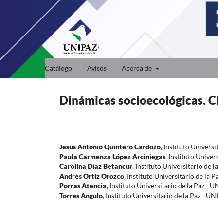
Catálogo
Avisos
Acerca de
Dinámicas socioecológicas. C
Jesús Antonio Quintero Cardozo
,
Instituto Universi
Paula Carmenza López Arciniegas
,
Instituto Univer
Carolina Díaz Betancur
,
Instituto Universitario de 
Andrés Ortiz Orozco
,
Instituto Universitario de la 
Porras Atencia
,
Instituto Universitario de la Paz - 
Torres Angulo
,
Instituto Universitario de la Paz - U