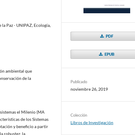
e la Paz - UNIPAZ, Ecología,
PDF
EPUB
ión ambiental que
onservación de la
Publicado
noviembre 26, 2019
osistemas el Milenio (MA
Colección
cterísticas de los Sistemas
Libros de Investigación
ación y beneficio a partir
a robustez, la