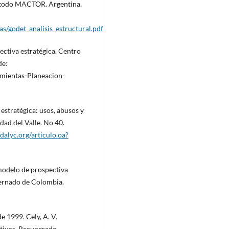
étodo MACTOR. Argentina.
as/godet_analisis_estructural.pdf
ectiva estratégica. Centro
de:
mientas-Planeacion-
 estratégica: usos, abusos y
dad del Valle. No 40.
dalyc.org/articulo.oa?
 modelo de prospectiva
xternado de Colombia.
e 1999. Cely, A. V.
ctivos. Recuperado