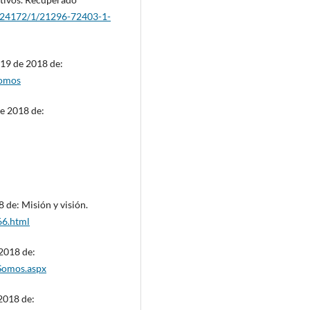
co/24172/1/21296-72403-1-
19 de 2018 de:
somos
e 2018 de:
e: Misión y visión.
66.html
2018 de:
sSomos.aspx
2018 de: