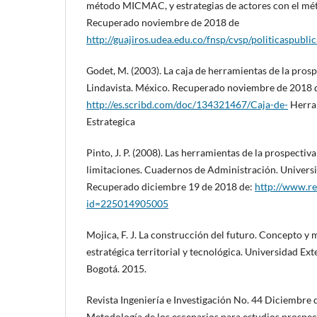
método MICMAC, y estrategias de actores con el m
Recuperado noviembre de 2018 de
http://guajiros.udea.edu.co/fnsp/cvsp/politicaspublic
Godet, M. (2003). La caja de herramientas de la prosp
Lindavista. México. Recuperado noviembre de 2018 
http://es.scribd.com/doc/134321467/Caja-de-
Herra
Estrategica
Pinto, J. P. (2008). Las herramientas de la prospectiva
limitaciones. Cuadernos de Administración. Universi
Recuperado diciembre 19 de 2018 de:
http://www.re
id=225014905005
Mojica, F. J. La construcción del futuro. Concepto y
estratégica territorial y tecnológica. Universidad E
Bogotá. 2015.
Revista Ingeniería e Investigación No. 44 Diciembre d
Metodología de los escenarios para estudios prospe