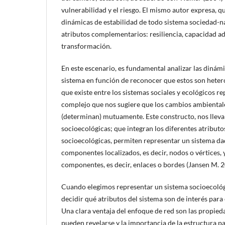
vulnerabilidad y el riesgo. El mismo autor expresa, que
dinámicas de estabilidad de todo sistema sociedad-na
atributos complementarios: resiliencia, capacidad a
transformación.
En este escenario, es fundamental analizar las dinámi
sistema en función de reconocer que estos son heter
que existe entre los sistemas sociales y ecológicos r
complejo que nos sugiere que los cambios ambientale
(determinan) mutuamente. Este constructo, nos lleva
socioecológicas; que integran los diferentes atributo
socioecológicas, permiten representar un sistema da
componentes localizados, es decir, nodos o vértices, y
componentes, es decir, enlaces o bordes (Jansen M. 2
Cuando elegimos representar un sistema socioecoló
decidir qué atributos del sistema son de interés para 
Una clara ventaja del enfoque de red son las propied
pueden revelarse y la importancia de la estructura p