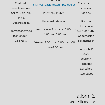
Centro de
Ministerio de
dir.investigaciones@unipaz.edu.co
Investigaciones
Educación
Santa Lucía -Km
PBX: (7) 6 11 82 10
Nacional
14 vía
Horario de atención:
Decreto
Bucaramanga
Ordenanzal
Lunes a Jueves 7:oo am - 12:00 m y
Barrancabermeja
0331 de 1987
1:00 pm - 5:00 pm
(Santander) -
Gobernación
Colombia
de Santander
Viernes 7:00 am - 12:00 m y 1:00
pm - 4:00 pm
Copyright ©
2022
UNIPAZ.
Todos los
Derechos
Reservados