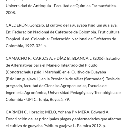
Universidad de Antioquia - Facultad de Química Farmacéutica.
2008.
CALDERÓN, Gonzalo. El cultivo de la guayaba Psidium guajava.
En: Federación Nacional de Cafeteros de Colombia. Fruticultura
Tropical. 4 ed. Colombia: Federación Nacional de Cafeteros de
Colombia, 1997. 324 p.
CAMACHO R., CARLOS A. y DÍAZ B., BLANCA L. (2006). Estudio
de Alternativas para el Manejo Integrado del Picudo
(Conotrachelus psidii Marshall) en el Cultivo de Guayaba
(Psidium guajava L.) en la Provincia de Vélez (Santander). Tesis de
pregrado, facultad de Ciencias Agropecuarias, Escuela de
Ingeniería Agronómica, Universidad Pedagógica y Tecnológica de
Colombia - UPTC. Tunja, Boyacá, 79.
CARMEN C, Horacio; MELO, Yohana P y MERA, Edward A.
Descripción de las principales plagas y enfermedades que afectan
el cultivo de guayaba Psidium guajeva L. Palmira 2012. p.