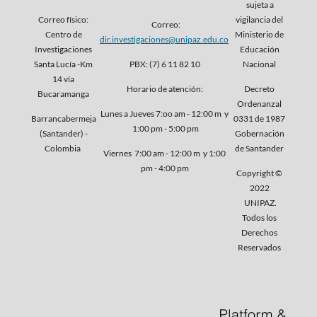
sujeta a
Correo físico:
vigilancia del
Correo:
Centro de
Ministerio de
dir.investigaciones@unipaz.edu.co
Investigaciones
Educación
Santa Lucía -Km
PBX: (7) 6 11 82 10
Nacional
14 vía
Horario de atención:
Decreto
Bucaramanga
Ordenanzal
Lunes a Jueves 7:oo am - 12:00 m y
Barrancabermeja
0331 de 1987
1:00 pm - 5:00 pm
(Santander) -
Gobernación
Colombia
de Santander
Viernes 7:00 am - 12:00 m y 1:00
pm - 4:00 pm
Copyright ©
2022
UNIPAZ.
Todos los
Derechos
Reservados