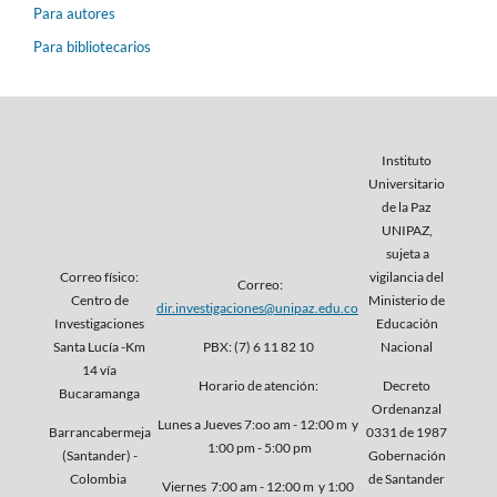
Para autores
Para bibliotecarios
Instituto
Universitario
de la Paz
UNIPAZ,
sujeta a
Correo físico:
vigilancia del
Correo:
Centro de
Ministerio de
dir.investigaciones@unipaz.edu.co
Investigaciones
Educación
Santa Lucía -Km
PBX: (7) 6 11 82 10
Nacional
14 vía
Horario de atención:
Decreto
Bucaramanga
Ordenanzal
Lunes a Jueves 7:oo am - 12:00 m y
Barrancabermeja
0331 de 1987
1:00 pm - 5:00 pm
(Santander) -
Gobernación
Colombia
de Santander
Viernes 7:00 am - 12:00 m y 1:00