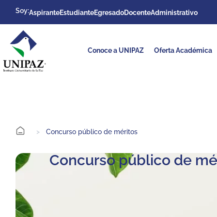
Soy:
Aspirante
Estudiante
Egresado
Docente
Administrativo
Conoce a UNIPAZ
Oferta Académica
>
Concurso público de méritos
Concurso público de mé