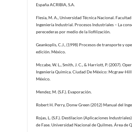
España ACRIBIA, S.A.
Flesia, M. A., Universidad Técnica Nacional. Facultad
Ingeniería Industrial. Procesos Industriales – La con
perecederas por medio de la liofilización.
Geankoplis, C.J., (1998) Procesos de transporte y ope
edición. México.
Mccabe, W. L., Smith, J. C., & Harriott, P. (2007). Ope
Ingeniería Química. Ciudad De México: Mcgraw-Hill
México.
Mendez, M. (S.F.). Evaporación.
Robert H. Perry, Donw Green (2012) Manual del Ing
Rojas, L. (S.F.). Destilacion (Aplicaciones Industriales
de Fase. Universidad Nacional de Quilmes. Área de Q