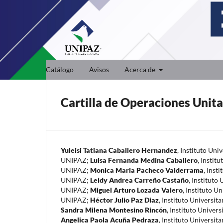
Catálogo
Avisos
Acerca de
Cartilla de Operaciones Unitar
Yuleisi Tatiana Caballero Hernandez
,
Instituto Univ
UNIPAZ
;
Luisa Fernanda Medina Caballero
,
Institu
UNIPAZ
;
Monica Maria Pacheco Valderrama
,
Insti
UNIPAZ
;
Leidy Andrea Carreño Castaño
,
Instituto 
UNIPAZ
;
Miguel Arturo Lozada Valero
,
Instituto Un
UNIPAZ
;
Héctor Julio Paz Diaz
,
Instituto Universita
Sandra Milena Montesino Rincón
,
Instituto Univers
Angelica Paola Acuña Pedraza
,
Instituto Universita