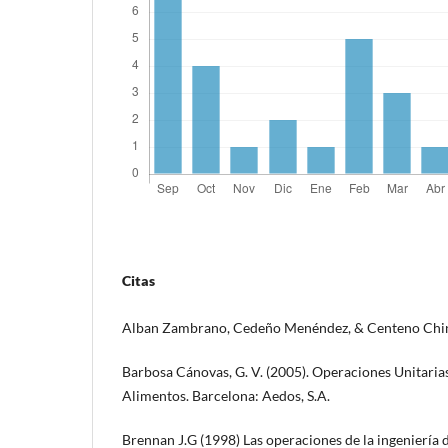
Citas
Alban Zambrano, Cedeño Menéndez, & Centeno Chinga
Barbosa Cánovas, G. V. (2005). Operaciones Unitarias
Alimentos. Barcelona: Aedos, S.A.
Brennan J.G (1998) Las operaciones de la ingeniería d