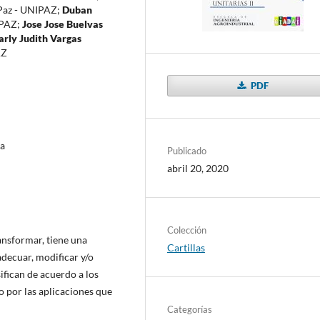
a Paz - UNIPAZ
;
Duban
IPAZ
;
Jose Jose Buelvas
rly Judith Vargas
AZ
PDF
ia
Publicado
abril 20, 2020
Colección
ansformar, tiene una
Cartillas
decuar, modificar y/o
ifican de acuerdo a los
mo por las aplicaciones que
Categorías