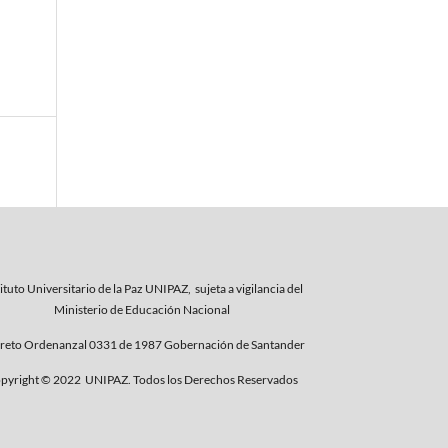
ituto Universitario de la Paz UNIPAZ, sujeta a vigilancia del
Ministerio de Educación Nacional
reto Ordenanzal 0331 de 1987 Gobernación de Santander
pyright © 2022 UNIPAZ. Todos los Derechos Reservados