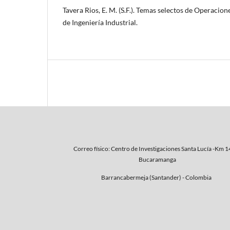
Tavera Rios, E. M. (S.F.). Temas selectos de Operacion
de Ingeniería Industrial.
Correo físico: Centro de Investigaciones Santa Lucía -Km 1
Bucaramanga
Barrancabermeja (Santander) - Colombia