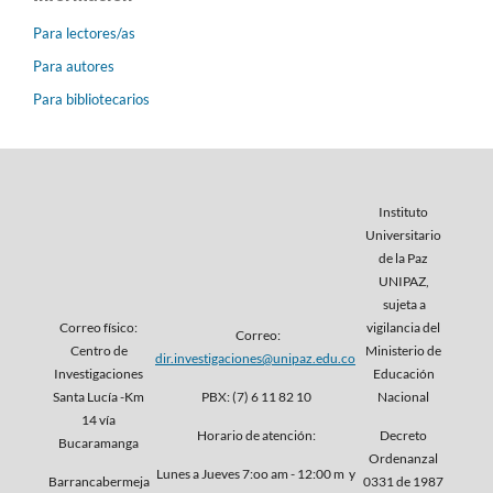
Para lectores/as
Para autores
Para bibliotecarios
Instituto
Universitario
de la Paz
UNIPAZ,
sujeta a
Correo físico:
vigilancia del
Correo:
Centro de
Ministerio de
dir.investigaciones@unipaz.edu.co
Investigaciones
Educación
Santa Lucía -Km
PBX: (7) 6 11 82 10
Nacional
14 vía
Horario de atención:
Decreto
Bucaramanga
Ordenanzal
Lunes a Jueves 7:oo am - 12:00 m y
Barrancabermeja
0331 de 1987