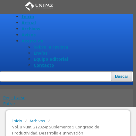
Inicio
Actual
Archivos
Avisos
Acerca de
Sobre la revista
Envíos
Equipo editorial
Contacto
Buscar
Registrarse
Entrar
Inicio
/
Archivos
/
Vol. 8 Núm. 2 (2024): Suplemento 5 Congreso de
Productividad, Desarrollo e Innovación