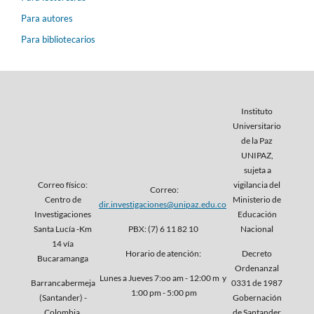
Para autores
Para bibliotecarios
Instituto
Universitario
de la Paz
UNIPAZ,
sujeta a
Correo físico:
vigilancia del
Correo:
Centro de
Ministerio de
dir.investigaciones@unipaz.edu.co
Investigaciones
Educación
Santa Lucía -Km
PBX: (7) 6 11 82 10
Nacional
14 vía
Horario de atención:
Decreto
Bucaramanga
Ordenanzal
Lunes a Jueves 7:oo am - 12:00 m y
Barrancabermeja
0331 de 1987
1:00 pm - 5:00 pm
(Santander) -
Gobernación
Colombia
de Santander